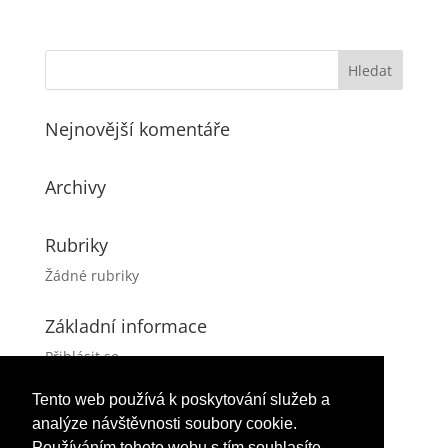
Nejnovější komentáře
Archivy
Rubriky
Žádné rubriky
Základní informace
Přihlásit se
Zdroj kanálů (příspěvky)
Tento web používá k poskytování služeb a
Kanál komentářů
analýze návštěvnosti soubory cookie.
Česká lokalizace
Používáním tohoto webu s tím souhlasíte.