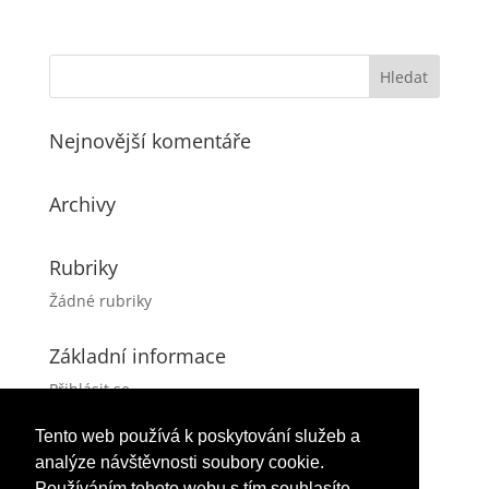
Nejnovější komentáře
Archivy
Rubriky
Žádné rubriky
Základní informace
Přihlásit se
Zdroj kanálů (příspěvky)
Tento web používá k poskytování služeb a
Kanál komentářů
analýze návštěvnosti soubory cookie.
Česká lokalizace
Používáním tohoto webu s tím souhlasíte.