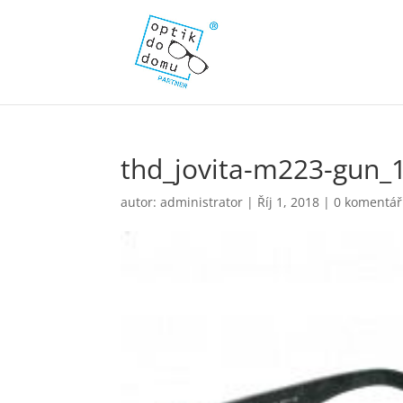
thd_jovita-m223-gun_
autor:
administrator
|
Říj 1, 2018
|
0 komentá