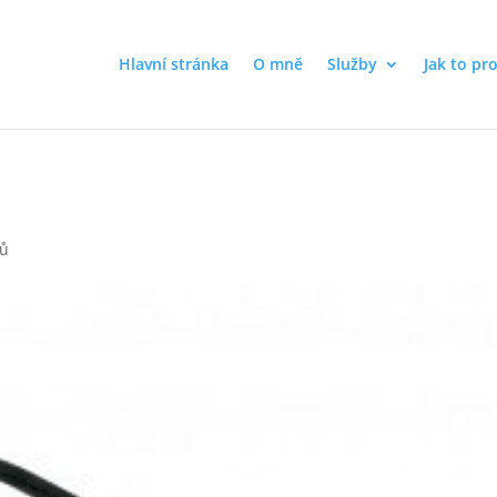
Hlavní stránka
O mně
Služby
Jak to pr
1
řů