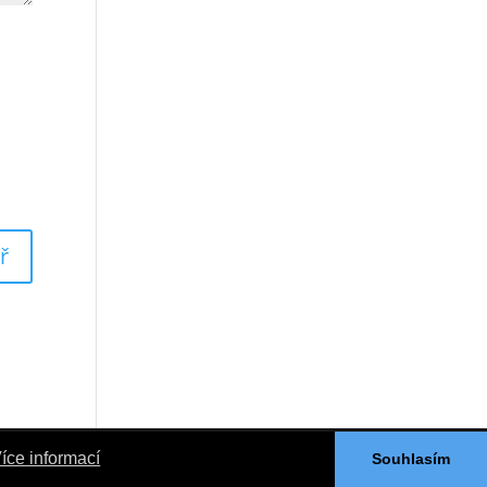
íce informací
Souhlasím