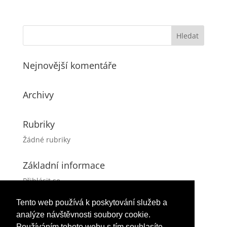
Nejnovější komentáře
Archivy
Rubriky
Žádné rubriky
Základní informace
Přihlásit se
Zdroj kanálů (příspěvky)
Tento web používá k poskytování služeb a
Kanál komentářů
analýze návštěvnosti soubory cookie.
Česká lokalizace
Používáním tohoto webu s tím souhlasíte.