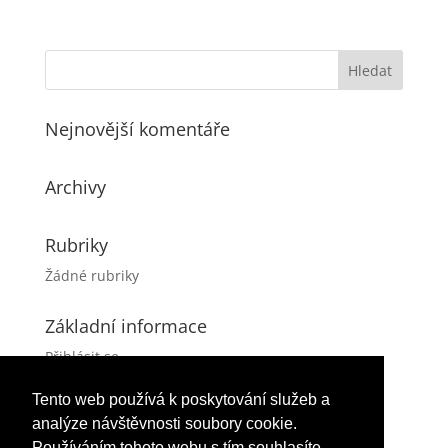
Nejnovější komentáře
Archivy
Rubriky
Žádné rubriky
Základní informace
Přihlásit se
Zdroj kanálů (příspěvky)
Tento web používá k poskytování služeb a
Kanál komentářů
analýze návštěvnosti soubory cookie.
Česká lokalizace
Používáním tohoto webu s tím souhlasíte.