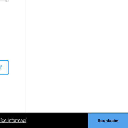
íce informací
Souhlasím