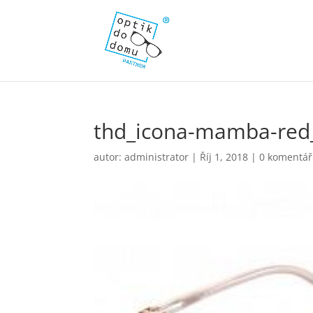
thd_icona-mamba-red
autor:
administrator
|
Říj 1, 2018
|
0 komentá