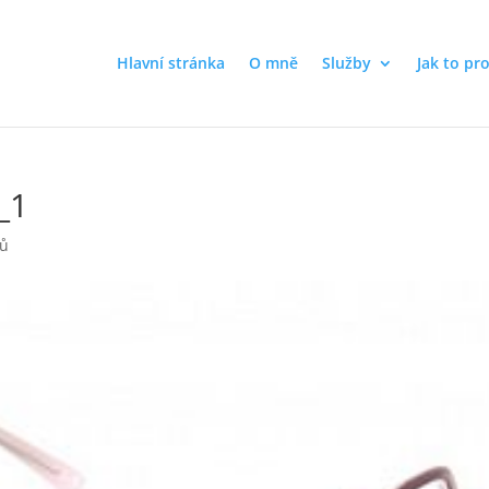
Hlavní stránka
O mně
Služby
Jak to pr
_1
řů