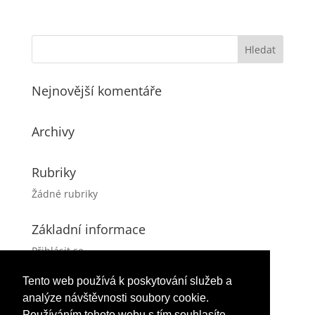
Nejnovější komentáře
Archivy
Rubriky
Žádné rubriky
Základní informace
Přihlásit se
Zdroj kanálů (příspěvky)
Tento web používá k poskytování služeb a
Kanál komentářů
analýze návštěvnosti soubory cookie.
Česká lokalizace
Používáním tohoto webu s tím souhlasíte.