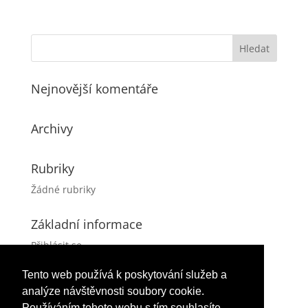
Nejnovější komentáře
Archivy
Rubriky
Žádné rubriky
Základní informace
Přihlásit se
Zdroj kanálů (příspěvky)
Tento web používá k poskytování služeb a
Kanál komentářů
analýze návštěvnosti soubory cookie.
Česká lokalizace
Používáním tohoto webu s tím souhlasíte.