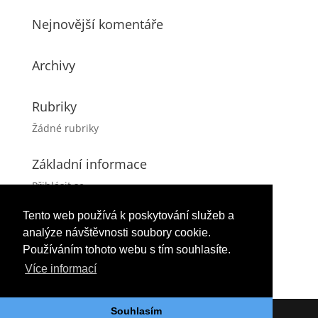
Nejnovější komentáře
Archivy
Rubriky
Žádné rubriky
Základní informace
Přihlásit se
Zdroj kanálů (příspěvky)
Tento web používá k poskytování služeb a
Kanál komentářů
analýze návštěvnosti soubory cookie.
Česká lokalizace
Používáním tohoto webu s tím souhlasíte.
Více informací
Souhlasím
Tvorba webových stránek