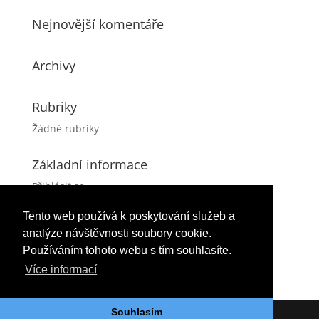
Nejnovější komentáře
Archivy
Rubriky
Žádné rubriky
Základní informace
Přihlásit se
Zdroj kanálů (příspěvky)
Tento web používá k poskytování služeb a
Kanál komentářů
analýze návštěvnosti soubory cookie.
Česká lokalizace
Používáním tohoto webu s tím souhlasíte.
Více informací
Souhlasím
Tvorba webových stránek